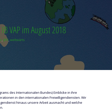
r IB VAP im August 2018
es
,
IJFD
,
weltwärts
rams des Internationalen Bundes) Einblicke in ihre
ationen in den internationalen Freiwilligendiensten. Wir
lligendienst hinaus unsere Arbeit ausmacht und welche
n.