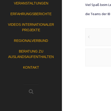
VERANSTALTUNGEN
Viel Spaß beim L
die Teams der IB
ERFAHRUNGSBERICHTE
VIDEOS INTERNATIONALER
Post
PROJEKTE
navigation
REGIONALVERBUND
BERATUNG ZU
AUSLANDSAUFENTHALTEN
KONTAKT