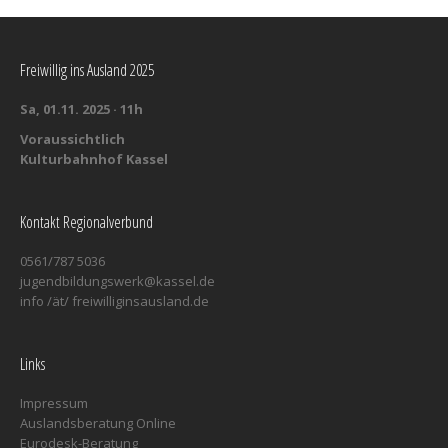
Freiwillig ins Ausland 2025
Sa, 01.11. 2025 · 11h
Voraussichtlich
Kulturbahnhof Kassel
Kontakt Regionalverbund
0561/787 5036
jugendbildungswerk@kassel.de
info /ät/ freiwilliginsausland.de
Links
Impressum
Auslandsberatung Online
Eurodesk-Beratung