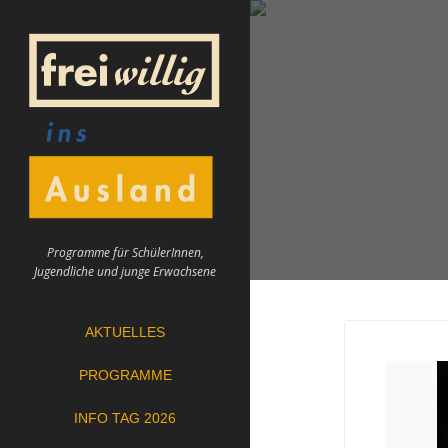
Skip
to
content
Programme für SchülerInnen,
Jugendliche und junge Erwachsene
AKTUELLES
PROGRAMME
INFO TAG 2026