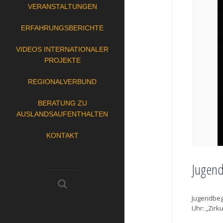
VERANSTALTUNGEN
ERFAHRUNGSBERICHTE
VIDEOS INTERNATIONALER
PROJEKTE
REGIONALVERBUND
BERATUNG ZU
AUSLANDSAUFENTHALTEN
KONTAKT
Jugend
Jugendbege
Uhr: „Zirk