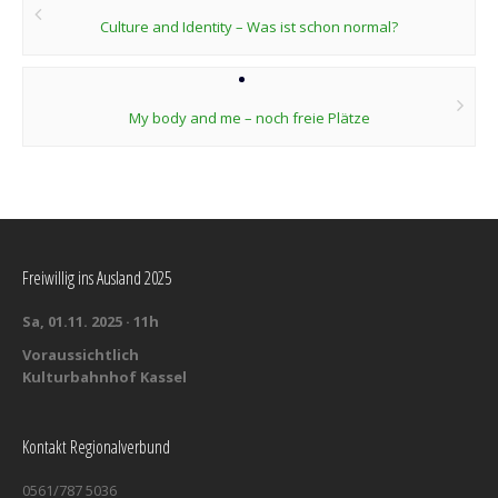
navigation
Culture and Identity – Was ist schon normal?
My body and me – noch freie Plätze
Freiwillig ins Ausland 2025
Sa, 01.11. 2025 · 11h
Voraussichtlich
Kulturbahnhof Kassel
Kontakt Regionalverbund
0561/787 5036