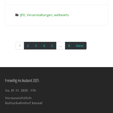
IJFD
,
Veranstaltungen
,
weltwärts
1
2
3
4
5
...
8
Next
Freiwillig ins Ausland 2025
Sa, 01.11. 2025 · 11h
Voraussichtlich
Kulturbahnhof Kassel