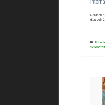
Interna
Deutsch-sp
(Kassel), 2
Aktuell
Veranstal