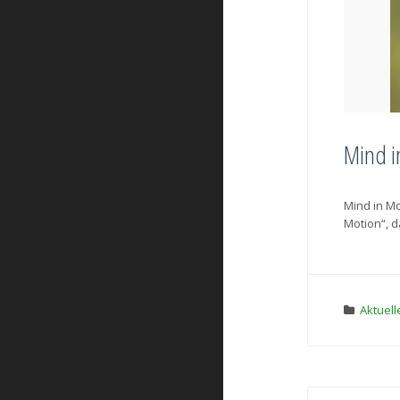
Mind i
Mind in Mo
Motion“, d
Aktuell