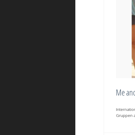
Me an
Internatio
Gruppen 