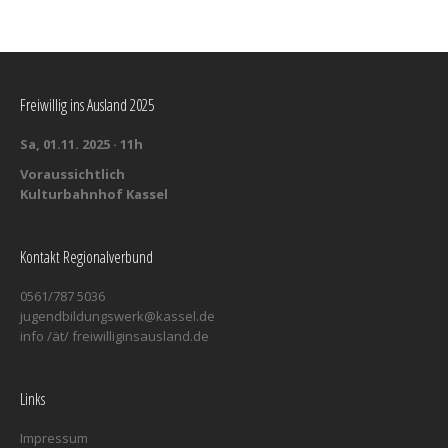
Freiwillig ins Ausland 2025
Sa, 01.11. 2025 · 11h
Voraussichtlich
Kulturbahnhof Kassel
Kontakt Regionalverbund
0561/787 5036
jugendbildungswerk@kassel.de
info /ät/ freiwilliginsausland.de
Links
Impressum