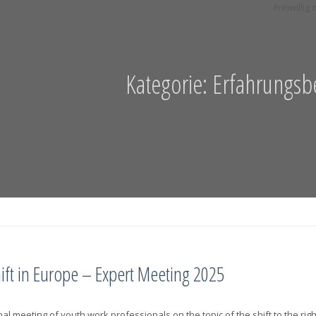
Kategorie:
Erfahrungsbe
hift in Europe – Expert Meeting 2025
nal meeting of youth work professionals on the topic of the shift to the rig