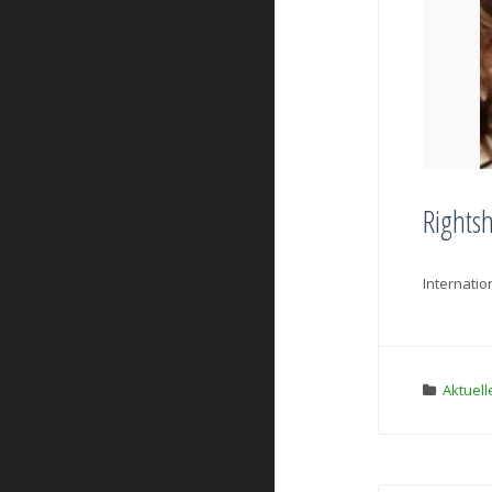
Rightsh
Internati
Aktuell