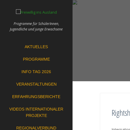
Skip
to
content
Programme für SchülerInnen,
Jugendliche und junge Erwachsene
AKTUELLES
PROGRAMME
INFO TAG 2026
VERANSTALTUNGEN
ERFAHRUNGSBERICHTE
VIDEOS INTERNATIONALER
Rights
PROJEKTE
REGIONALVERBUND
Internatio