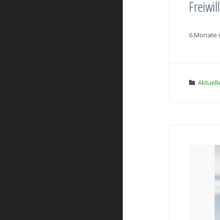
Freiwil
6 Monate i
Aktuell