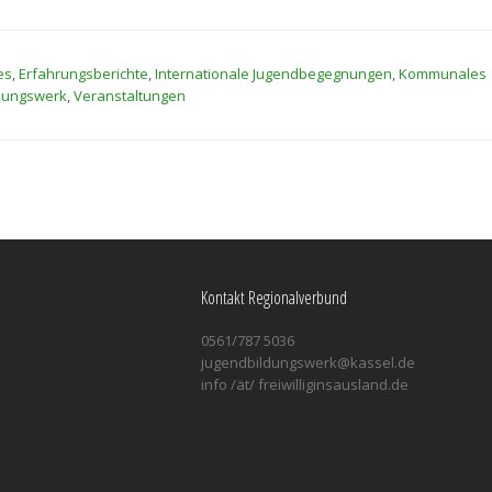
es
,
Erfahrungsberichte
,
Internationale Jugendbegegnungen
,
Kommunales
dungswerk
,
Veranstaltungen
Kontakt Regionalverbund
0561/787 5036
jugendbildungswerk@kassel.de
info /ät/ freiwilliginsausland.de