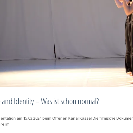
 and Identity – Was ist schon normal?
entation am 15.03.2024 beim Offenen Kanal Kassel Die filmische Dokumen
re im