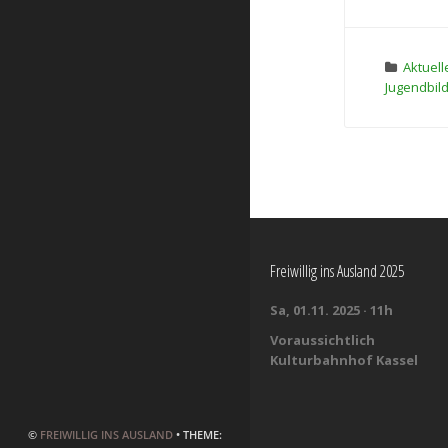
Aktuell
Jugendbil
Freiwillig ins Ausland 2025
Sa, 01.11. 2025 · 11h
Voraussichtlich
Kulturbahnhof Kassel
©
FREIWILLIG INS AUSLAND
• THEME: