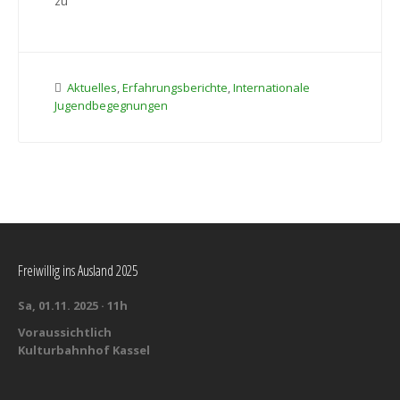
zu
Aktuelles
,
Erfahrungsberichte
,
Internationale
Jugendbegegnungen
Freiwillig ins Ausland 2025
Sa, 01.11. 2025 · 11h
Voraussichtlich
Kulturbahnhof Kassel