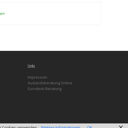
gen
Links
Impressum
Auslandsberatung Online
Eurodesk-Beratung
wir Cookies verwenden.
Weitere Informationen
OK