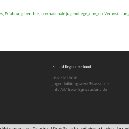
es
,
Erfahrungsberichte
,
Internationale Jugendbegegnungen
,
Veranstaltun
Kontakt Regionalverbund
0561/787 5036
jugendbildungswerk@kassel.de
info /ät/ freiwilliginsausland.de
der Nutzung unserer Dienste erklären Sie sich damit einverstanden, dass 