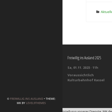
Aktuell
Freiwillig ins Ausland 2025
Sa, 01.11. 2025 · 11h
Voraussichtlich
Kulturbahnhof Kassel
©
FREIWILLIG INS AUSLAND
• THEME:
MK BY
LEVEL9THEMES
Cookies erleichtern die Bereitstellung unserer Dienste. Mit 