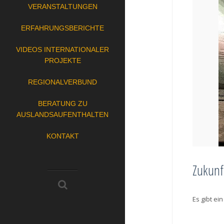
VERANSTALTUNGEN
ERFAHRUNGSBERICHTE
VIDEOS INTERNATIONALER
PROJEKTE
REGIONALVERBUND
BERATUNG ZU
AUSLANDSAUFENTHALTEN
KONTAKT
Zukunf
Es gibt e