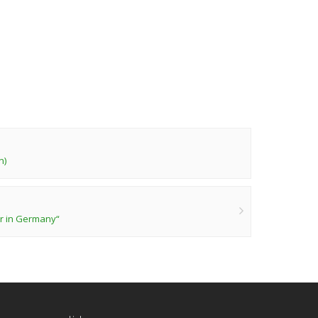
n)
r in Germany“