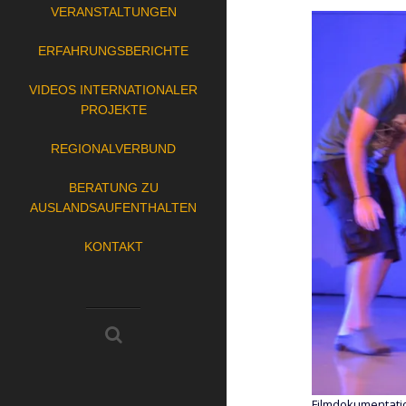
VERANSTALTUNGEN
ERFAHRUNGSBERICHTE
VIDEOS INTERNATIONALER
PROJEKTE
REGIONALVERBUND
BERATUNG ZU
AUSLANDSAUFENTHALTEN
KONTAKT
Filmdokumentatio