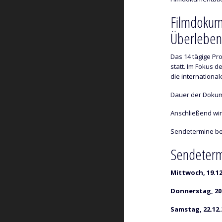
Filmdokume
Überleben 
Das 14 tägige Pr
statt. Im Fokus 
die internationa
Dauer der Dokume
Anschließend wir
Sendetermine be
Sendeterm
Mittwoch, 19.12
Donnerstag, 20.
Samstag, 22.12.