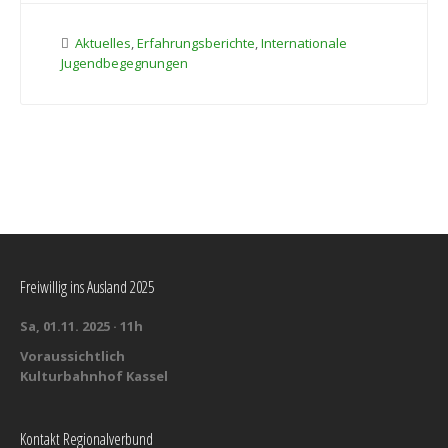
Aktuelles
,
Erfahrungsberichte
,
Internationale
Jugendbegegnungen
Freiwillig ins Ausland 2025
Sa, 01.11. 2025 · 11h
Voraussichtlich
Kulturbahnhof Kassel
Kontakt Regionalverbund