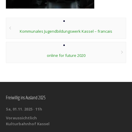
Post
navigation
Kommunales Jugendbildungswerk Kassel – francais
online for future 2020
Freiwillig ins Ausland 2025
Sa, 01.11. 2025 · 11h
Voraussichtlich
Kulturbahnhof Kassel