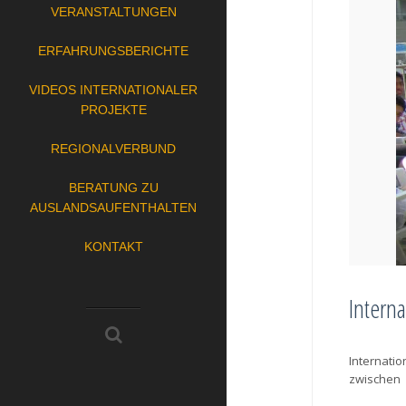
VERANSTALTUNGEN
ERFAHRUNGSBERICHTE
VIDEOS INTERNATIONALER
PROJEKTE
REGIONALVERBUND
BERATUNG ZU
AUSLANDSAUFENTHALTEN
KONTAKT
Intern
Internatio
zwischen