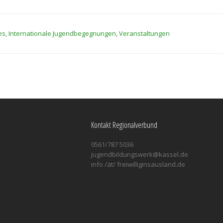
es
,
Internationale Jugendbegegnungen
,
Veranstaltungen
Kontakt Regionalverbund
0561/787 5036
jugendbildungswerk@kassel.de
info /ät/ freiwilliginsausland.de