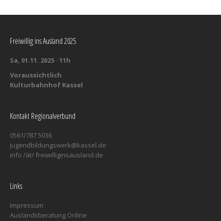
Freiwillig ins Ausland 2025
Sa, 01.11. 2025 · 11h
Voraussichtlich
Kulturbahnhof Kassel
Kontakt Regionalverbund
0561/787 5036
jugendbildungswerk@kassel.de
info /ät/ freiwilliginsausland.de
Links
Impressum
Auslandsberatung Online